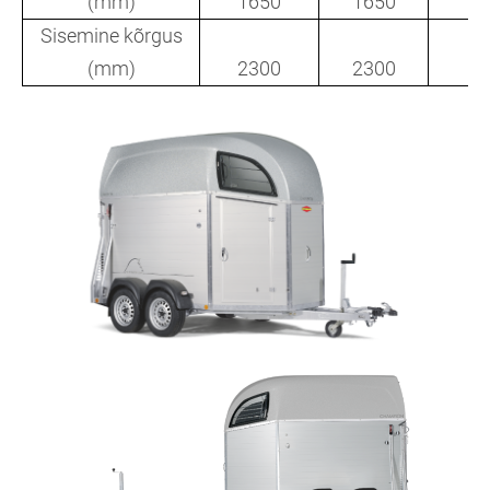
(mm)
1650
1650
16
Sisemine kõrgus
(mm)
2300
2300
23