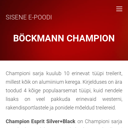
SISENE E-POODI
BÖCKMANN CHAMPION
Championi sarja kuulub 10 erinevat tüüpi treilerit,
millest kõik on alumiinium kerega. Kirjelduses on ära
toodud 4 kõige populaarsemat tüüpi, kuid nendele
lisaks on veel pakkuda erinevaid westerni,
rakendisportlastele ja ponidele mõeldud treilereid.
Champion Esprit Silver+Black
on Championi sarja