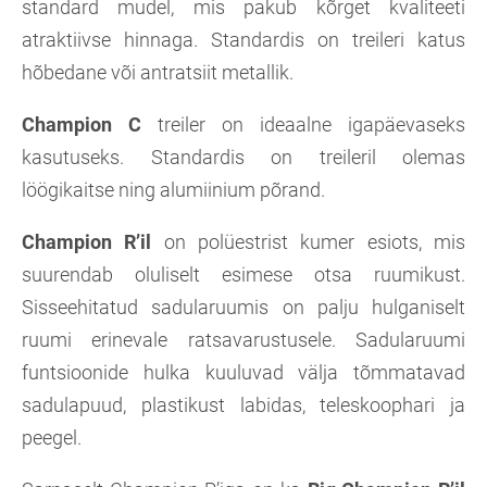
standard mudel, mis pakub kõrget kvaliteeti
atraktiivse hinnaga. Standardis on treileri katus
hõbedane või antratsiit metallik.
Champion C
treiler on ideaalne igapäevaseks
kasutuseks. Standardis on treileril olemas
löögikaitse ning alumiinium põrand.
Champion R’il
on polüestrist kumer esiots, mis
suurendab oluliselt esimese otsa ruumikust.
Sisseehitatud sadularuumis on palju hulganiselt
ruumi erinevale ratsavarustusele. Sadularuumi
funtsioonide hulka kuuluvad välja tõmmatavad
sadulapuud, plastikust labidas, teleskoophari ja
peegel.