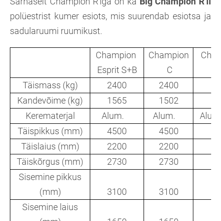
Sarnaselt Champion R’iga on ka
Big Champion R’il
polüestrist kumer esiots, mis suurendab esiotsa ja
sadularuumi ruumikust.
Champion
Champion
Cham
Esprit S+B
C
Täismass (kg)
2400
2400
24
Kandevõime (kg)
1565
1502
14
Kerematerjal
Alum.
Alum.
Alum
Täispikkus (mm)
4500
4500
45
Täislaius (mm)
2200
2200
22
Täiskõrgus (mm)
2730
2730
27
Sisemine pikkus
(mm)
3100
3100
32
Sisemine laius